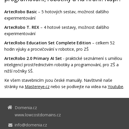
ArtecRobo Basic
– 5 hotových sestav, možnost dalšího
experimentování
ArtecRobo T. REX
– 4 hotové sestavy, možnost dalšího
experimentování
ArtecRobo Education Set Complete Edition
– celkem 52
hodin výuky a procvičování v robotice, pro ZŠ
ArtecRobo 2.0 Primary AI Set
- praktické seznámení s umělou
inteligencí prostřednictvím robotiky a programování, pro ZŠ a
nižší ročníky SŠ.
Ke všem stavebnicím jsou české manuály. Navštivně naše
stránky na
Mastereye.cz
nebo se podívejte na videa na
Youtube
.
Domenia.cz
www.lowcostdomains.cz
info@domenia.cz