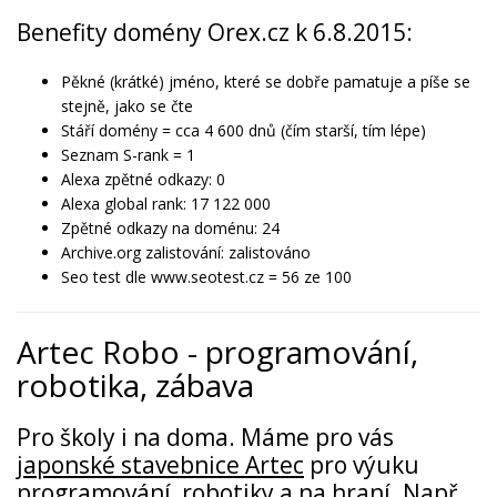
Benefity domény Orex.cz k 6.8.2015:
Pěkné (krátké) jméno, které se dobře pamatuje a píše se
stejně, jako se čte
Stáří domény = cca 4 600 dnů (čím starší, tím lépe)
Seznam S-rank = 1
Alexa zpětné odkazy: 0
Alexa global rank: 17 122 000
Zpětné odkazy na doménu: 24
Archive.org zalistování: zalistováno
Seo test dle www.seotest.cz = 56 ze 100
Artec Robo - programování,
robotika, zábava
Pro školy i na doma. Máme pro vás
japonské stavebnice Artec
pro výuku
programování, robotiky a na hraní. Např.