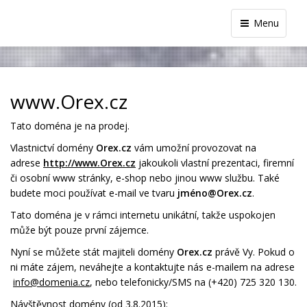
Menu
www.Orex.cz
Tato doména je na prodej.
Vlastnictví domény
Orex.cz
vám umožní provozovat na
adrese
http://www.
Orex.cz
jakoukoli vlastní prezentaci, firemní
či osobní www stránky, e-shop nebo jinou www službu. Také
budete moci používat e-mail ve tvaru
jméno@
Orex
.cz
.
Tato doména je v rámci internetu unikátní, takže uspokojen
může být pouze první zájemce.
Nyní se můžete stát majiteli domény
Orex.cz
právě Vy. Pokud o
ni máte zájem, neváhejte a kontaktujte nás e-mailem na adrese
info@domenia.cz
, nebo telefonicky/SMS na (+420) 725 320 130.
Návštěvnost domény (od 3.8.2015):