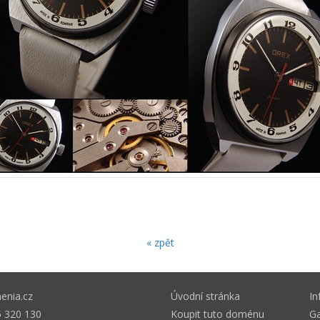
« zpět
nia.cz
Úvodní stránka
I
 320 130
Koupit tuto doménu
Ga