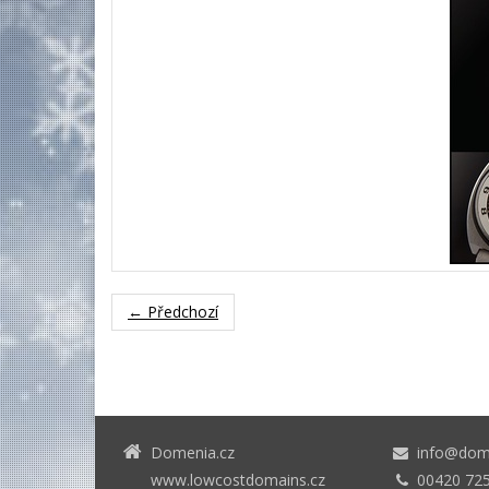
← Předchozí
Domenia.cz
info@dome
www.lowcostdomains.cz
00420 725