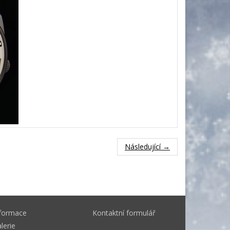
Následující →
nformace
Kontaktní formulář
lerie