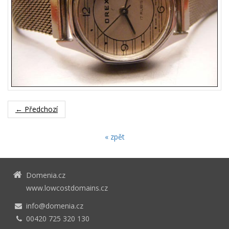
← Předchozí
« zpět
Domenia.cz
www.lowcostdomains.cz
info@domenia.cz
00420 725 320 130